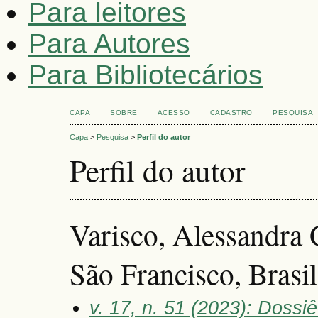
Para leitores
Para Autores
Para Bibliotecários
CAPA
SOBRE
ACESSO
CADASTRO
PESQUISA
Capa
>
Pesquisa
>
Perfil do autor
Perfil do autor
Varisco, Alessandra
São Francisco, Brasil
v. 17, n. 51 (2023): Doss