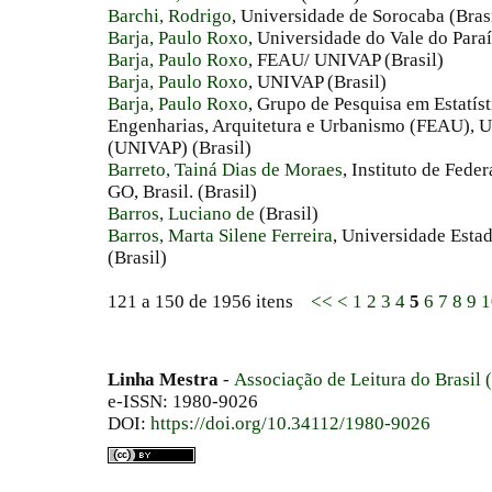
Barchi, Rodrigo
, Universidade de Sorocaba (Bras
Barja, Paulo Roxo
, Universidade do Vale do Para
Barja, Paulo Roxo
, FEAU/ UNIVAP (Brasil)
Barja, Paulo Roxo
, UNIVAP (Brasil)
Barja, Paulo Roxo
, Grupo de Pesquisa em Estatís
Engenharias, Arquitetura e Urbanismo (FEAU), U
(UNIVAP) (Brasil)
Barreto, Tainá Dias de Moraes
, Instituto de Fede
GO, Brasil. (Brasil)
Barros, Luciano de
(Brasil)
Barros, Marta Silene Ferreira
, Universidade Esta
(Brasil)
121 a 150 de 1956 itens
<<
<
1
2
3
4
5
6
7
8
9
1
Linha Mestra
-
Associação de Leitura do Brasil
e-ISSN: 1980-9026
DOI:
https://doi.org/10.34112/1980-9026