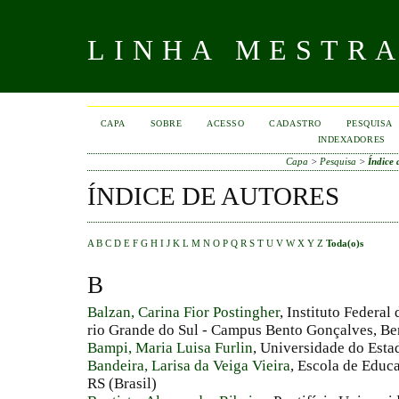
LINHA MESTR
CAPA
SOBRE
ACESSO
CADASTRO
PESQUISA
INDEXADORES
Capa
>
Pesquisa
>
Índice 
ÍNDICE DE AUTORES
A
B
C
D
E
F
G
H
I
J
K
L
M
N
O
P
Q
R
S
T
U
V
W
X
Y
Z
Toda(o)s
B
Balzan, Carina Fior Postingher
, Instituto Federa
rio Grande do Sul - Campus Bento Gonçalves, Bent
Bampi, Maria Luisa Furlin
, Universidade do Estad
Bandeira, Larisa da Veiga Vieira
, Escola de Educ
RS (Brasil)