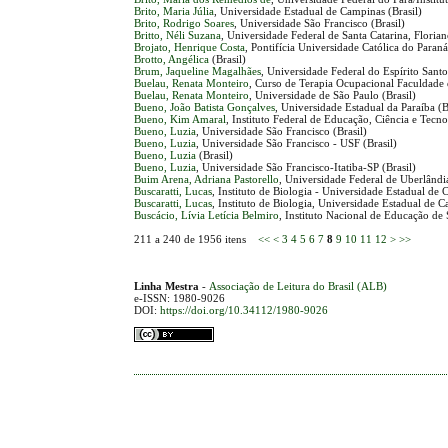
Brito, Maria Júlia
, Universidade Estadual de Campinas (Brasil)
Brito, Rodrigo Soares
, Universidade São Francisco (Brasil)
Britto, Néli Suzana
, Universidade Federal de Santa Catarina, Florianó
Brojato, Henrique Costa
, Pontifícia Universidade Católica do Paran
Brotto, Angélica
(Brasil)
Brum, Jaqueline Magalhães
, Universidade Federal do Espírito Santo
Buelau, Renata Monteiro
, Curso de Terapia Ocupacional Faculdade 
Buelau, Renata Monteiro
, Universidade de São Paulo (Brasil)
Bueno, João Batista Gonçalves
, Universidade Estadual da Paraíba (B
Bueno, Kim Amaral
, Instituto Federal de Educação, Ciência e Tecno
Bueno, Luzia
, Universidade São Francisco (Brasil)
Bueno, Luzia
, Universidade São Francisco - USF (Brasil)
Bueno, Luzia
(Brasil)
Bueno, Luzia
, Universidade São Francisco-Itatiba-SP (Brasil)
Buim Arena, Adriana Pastorello
, Universidade Federal de Uberlândia
Buscaratti, Lucas
, Instituto de Biologia - Universidade Estadual de
Buscaratti, Lucas
, Instituto de Biologia, Universidade Estadual de 
Buscácio, Lívia Letícia Belmiro
, Instituto Nacional de Educação de
211 a 240 de 1956 itens
<<
<
3
4
5
6
7
8
9
10
11
12
>
>>
Linha Mestra
-
Associação de Leitura do Brasil (ALB)
e-ISSN: 1980-9026
DOI:
https://doi.org/10.34112/1980-9026