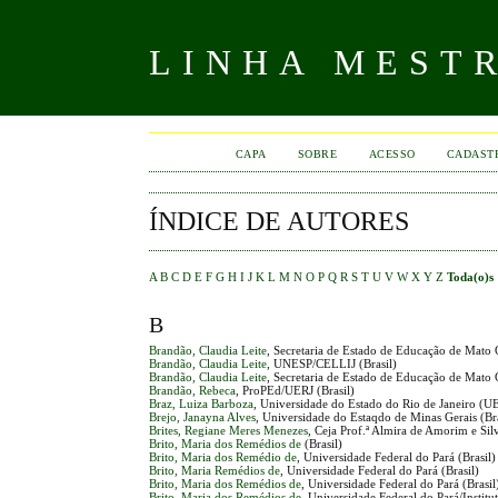
LINHA MEST
CAPA
SOBRE
ACESSO
CADAST
ÍNDICE DE AUTORES
A
B
C
D
E
F
G
H
I
J
K
L
M
N
O
P
Q
R
S
T
U
V
W
X
Y
Z
Toda(o)s
B
Brandão, Claudia Leite
, Secretaria de Estado de Educação de Mato 
Brandão, Claudia Leite
, UNESP/CELLIJ (Brasil)
Brandão, Claudia Leite
, Secretaria de Estado de Educação de Mato
Brandão, Rebeca
, ProPEd/UERJ (Brasil)
Braz, Luiza Barboza
, Universidade do Estado do Rio de Janeiro (UE
Brejo, Janayna Alves
, Universidade do Estaqdo de Minas Gerais (Bra
Brites, Regiane Meres Menezes
, Ceja Prof.ª Almira de Amorim e Sil
Brito, Maria dos Remédios de
(Brasil)
Brito, Maria dos Remédio de
, Universidade Federal do Pará (Brasil)
Brito, Maria Remédios de
, Universidade Federal do Pará (Brasil)
Brito, Maria dos Remédios de
, Universidade Federal do Pará (Brasil
Brito, Maria dos Remédios de
, Universidade Federal do Pará/Institu