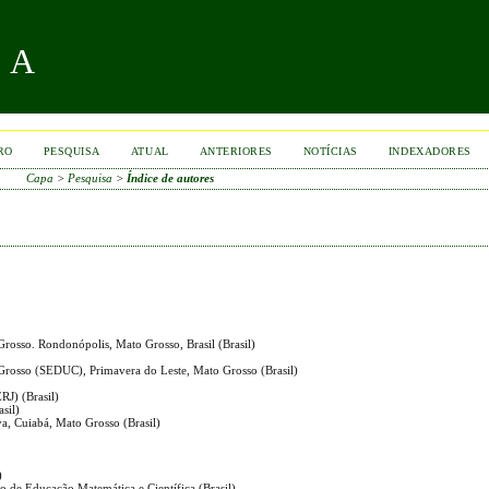
RA
RO
PESQUISA
ATUAL
ANTERIORES
NOTÍCIAS
INDEXADORES
Capa
>
Pesquisa
>
Índice de autores
Grosso. Rondonópolis, Mato Grosso, Brasil (Brasil)
 Grosso (SEDUC), Primavera do Leste, Mato Grosso (Brasil)
RJ) (Brasil)
sil)
va, Cuiabá, Mato Grosso (Brasil)
)
to de Educação Matemática e Científica (Brasil)