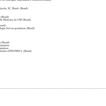
polis, SC, Brasil. (Brasil)
á
 (Brasil)
de Medicina da USP (Brasil)
rasil)
logia Sul-rio-grandense (Brasil)
 (Brasil)
 Campinas
Campinas.
 Surdos (INES/MEC). (Brasil)