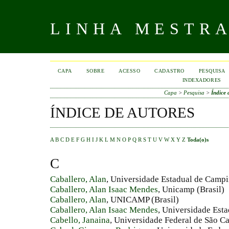
LINHA MESTR
CAPA
SOBRE
ACESSO
CADASTRO
PESQUISA
INDEXADORES
Capa
>
Pesquisa
>
Índice 
ÍNDICE DE AUTORES
A
B
C
D
E
F
G
H
I
J
K
L
M
N
O
P
Q
R
S
T
U
V
W
X
Y
Z
Toda(o)s
C
Caballero, Alan
, Universidade Estadual de Campi
Caballero, Alan Isaac Mendes
, Unicamp (Brasil)
Caballero, Alan
, UNICAMP (Brasil)
Caballero, Alan Isaac Mendes
, Universidade Esta
Cabello, Janaina
, Universidade Federal de São Ca