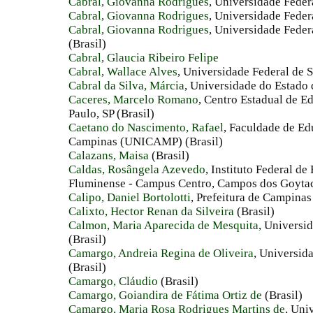
Cabral, Giovanna Rodrigues
, Universidade Feder
Cabral, Giovanna Rodrigues
, Universidade Feder
Cabral, Giovanna Rodrigues
, Universidade Feder
(Brasil)
Cabral, Glaucia Ribeiro Felipe
Cabral, Wallace Alves
, Universidade Federal de S
Cabral da Silva, Márcia
, Universidade do Estado 
Caceres, Marcelo Romano
, Centro Estadual de E
Paulo, SP (Brasil)
Caetano do Nascimento, Rafael
, Faculdade de Ed
Campinas (UNICAMP) (Brasil)
Calazans, Maisa
(Brasil)
Caldas, Rosângela Azevedo
, Instituto Federal d
Fluminense - Campus Centro, Campos dos Goytaca
Calipo, Daniel Bortolotti
, Prefeitura de Campinas 
Calixto, Hector Renan da Silveira
(Brasil)
Calmon, Maria Aparecida de Mesquita
, Universi
(Brasil)
Camargo, Andreia Regina de Oliveira
, Universid
(Brasil)
Camargo, Cláudio
(Brasil)
Camargo, Goiandira de Fátima Ortiz de
(Brasil)
Camargo, Maria Rosa Rodrigues Martins de
, Uni