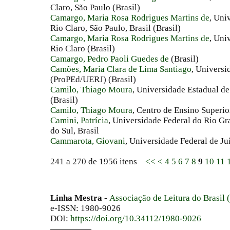
Claro, São Paulo (Brasil)
Camargo, Maria Rosa Rodrigues Martins de
, Uni
Rio Claro, São Paulo, Brasil (Brasil)
Camargo, Maria Rosa Rodrigues Martins de
, Uni
Rio Claro (Brasil)
Camargo, Pedro Paoli Guedes de
(Brasil)
Camões, Maria Clara de Lima Santiago
, Universi
(ProPEd/UERJ) (Brasil)
Camilo, Thiago Moura
, Universidade Estadual d
(Brasil)
Camilo, Thiago Moura
, Centro de Ensino Superi
Camini, Patrícia
, Universidade Federal do Rio Gr
do Sul, Brasil
Cammarota, Giovani
, Universidade Federal de Jui
241 a 270 de 1956 itens
<<
<
4
5
6
7
8
9
10
11
Linha Mestra
-
Associação de Leitura do Brasil
e-ISSN: 1980-9026
DOI:
https://doi.org/10.34112/1980-9026