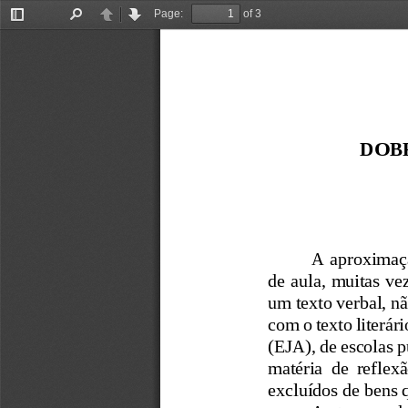
Page:
of 3
Toggle
Find
Previous
Next
Sidebar
DOB
A aproximaçã
de au
la, muitas ve
um texto verbal, nã
com o texto literár
(EJA), de escolas p
matéria  de  reflex
excluídos de bens q