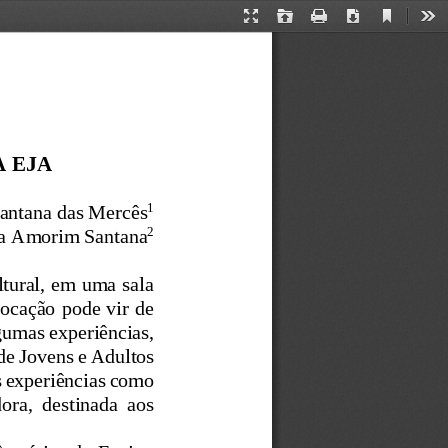
Current
Presentation
Open
Print
Download
Too
View
Mode
 EJA
1
antana das Mercês
2
a Amorim
Santana
tural, em uma sala 
ocação pode vir de 
gumas experiências, 
de Jovens e Adultos 
s experiências como 
ora,  destinada  aos 