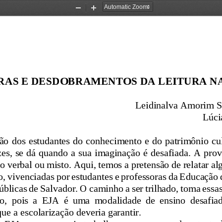
Zoom
Zoom
Out
In
RAS E DESDOBRAMENTOS DA LEITURA NA
Leidinalva Amorim S
Lúci
o dos estudantes do conhecimento e do patrimônio cul
zes, se dá quando a sua imaginação é desafiada. A prov
o verbal ou misto. 
Aqui, temos a pretensão de relat
ar al
io, vivenciadas por estudantes e professoras da Educação
úblicas de Salvador. O caminho a ser trilhado, toma essa
ão,  pois  a  EJA  é  uma  mo
dalidade  de  ensino  desafiad
ue a escolarização deveria garantir
.