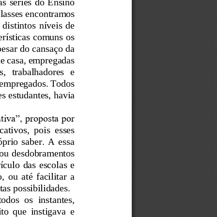
s séries do Ensino 
classes encontramos 
 dist
intos  níveis  de 
rísticas comuns os 
pesar do cansaço da 
de casa, empregadas 
s,   trabalhadores   e 
esempregados. Todos 
 estudantes, havia 
tiva”, proposta por 
ativos,  pois  esses 
prio  saber.  A  essa 
 ou desdobramentos 
rículo das escolas e 
 ou  até  facilitar  a 
as possibilidades. 
odos  os  instantes, 
o  que  instigava  e 