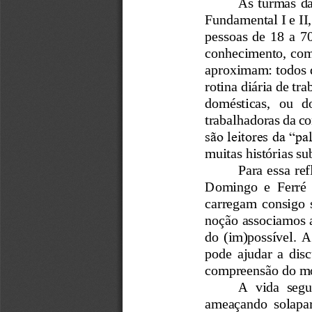
As turmas da
Fundamental I e II
pessoas  de  18  a  70
conhecimento, com 
aproximam: todos 
rotina diária de tr
domésticas,   ou   do
trabalhadoras da co
são leitores da “p
muitas histórias su
Para essa re
Domingo  e  Ferré  
carregam  consigo  s
noção associamos a 
do (im)possível. A
pode  ajudar  a  disc
compreensão
do mo
A  vida  segu
ameaçando  solapar  