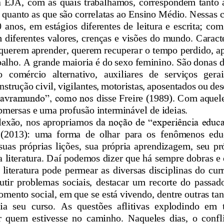
 EJA, com as quais trabalhamos, correspondem tanto à
, quanto as que são correlatas ao Ensino Médio. Nessa
s 
  anos,  em  estágios  diferentes  de  leitura  e  escrita;  com 
diferentes valores, crenças e visões do mundo. Caracte
querem aprender, querem recupera
r o tempo perdido, a
abalho. A grande maioria é do sexo femini
no. São donas 
  comércio   alternativo,   auxiliares   de   serviços   gerai
nstrução civil, 
vigilantes, motoristas, aposentados ou d
alavramundo”, como nos
disse Freire (1989). 
Com aqueles
bmersas e uma profusão interminável de ideias. 
flexão, nos apropriamos d
a noção de “experiência educa
(2013):  uma  forma  de  olhar  para  os 
fenômenos  educ
uas  próprias  lições,  sua  própria  aprendizagem,  seu  pró
literatura. 
D
aí podemos dizer que há sempre dobras e
 literatura pode permear
as diversas disciplinas do cur
utir  problemas  sociais,  destacar  um  recorte  do  passado, 
mento social, em que se está vivendo, dentre outras tant
ia  seu 
curso.  As  questões  aflitivas  explodindo  em  t
quem  estivesse  no  caminho.  Naqueles  dias,  o  conflit