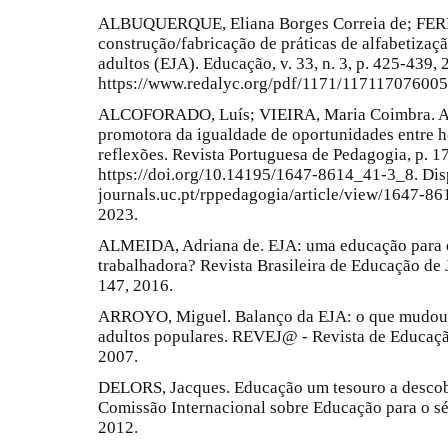
ALBUQUERQUE, Eliana Borges Correia de; FERR
construção/fabricação de práticas de alfabetizaç
adultos (EJA). Educação, v. 33, n. 3, p. 425-439,
https://www.redalyc.org/pdf/1171/117117076005
ALCOFORADO, Luís; VIEIRA, Maria Coimbra. A 
promotora da igualdade de oportunidades entre 
reflexões. Revista Portuguesa de Pedagogia, p. 1
https://doi.org/10.14195/1647-8614_41-3_8. Dis
journals.uc.pt/rppedagogia/article/view/1647-86
2023.
ALMEIDA, Adriana de. EJA: uma educação para o 
trabalhadora? Revista Brasileira de Educação de Jo
147, 2016.
ARROYO, Miguel. Balanço da EJA: o que mudou 
adultos populares. REVEJ@ - Revista de Educação 
2007.
DELORS, Jacques. Educação um tesouro a descobr
Comissão Internacional sobre Educação para o séc
2012.