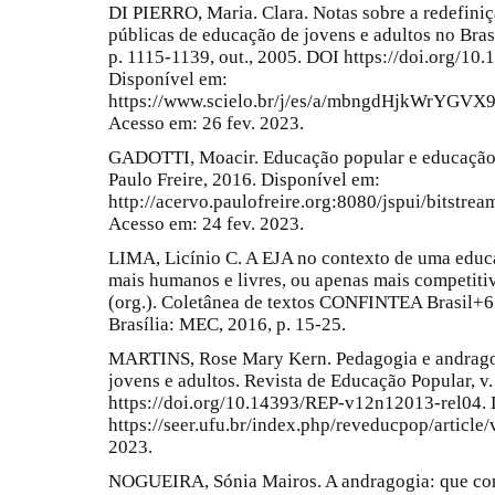
DI PIERRO, Maria. Clara. Notas sobre a redefiniçã
públicas de educação de jovens e adultos no Brasi
p. 1115-1139, out., 2005. DOI https://doi.org/
Disponível em:
https://www.scielo.br/j/es/a/mbngdHjkWrYGVX
Acesso em: 26 fev. 2023.
GADOTTI, Moacir. Educação popular e educação 
Paulo Freire, 2016. Disponível em:
http://acervo.paulofreire.org:8080/jspui/bitst
Acesso em: 24 fev. 2023.
LIMA, Licínio C. A EJA no contexto de uma educ
mais humanos e livres, ou apenas mais competitivos
(org.). Coletânea de textos CONFINTEA Brasil+6: 
Brasília: MEC, 2016, p. 15-25.
MARTINS, Rose Mary Kern. Pedagogia e andrago
jovens e adultos. Revista de Educação Popular, v.
https://doi.org/10.14393/REP-v12n12013-rel04. 
https://seer.ufu.br/index.php/reveducpop/articl
2023.
NOGUEIRA, Sónia Mairos. A andragogia: que cont