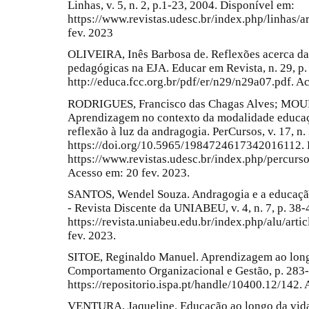
Linhas, v. 5, n. 2, p.1-23, 2004. Disponível em:
https://www.revistas.udesc.br/index.php/linhas/
fev. 2023
OLIVEIRA, Inês Barbosa de. Reflexões acerca da 
pedagógicas na EJA. Educar em Revista, n. 29, p
http://educa.fcc.org.br/pdf/er/n29/n29a07.pdf. A
RODRIGUES, Francisco das Chagas Alves; MOURA
Aprendizagem no contexto da modalidade educaç
reflexão à luz da andragogia. PerCursos, v. 17, n.
https://doi.org/10.5965/1984724617342016112. 
https://www.revistas.udesc.br/index.php/percur
Acesso em: 20 fev. 2023.
SANTOS, Wendel Souza. Andragogia e a educação 
- Revista Discente da UNIABEU, v. 4, n. 7, p. 38
https://revista.uniabeu.edu.br/index.php/alu/art
fev. 2023.
SITOE, Reginaldo Manuel. Aprendizagem ao long
Comportamento Organizacional e Gestão, p. 283-
https://repositorio.ispa.pt/handle/10400.12/142. 
VENTURA, Jaqueline. Educação ao longo da vida 