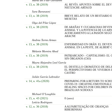
María del Pilar Gavilanes
v. 13, n. 38 (2019)
AL REVÉS. APUNTES SOBRE EL DEV
NIETZSCHE-ARTAUD
Sara Baranzoni
v. 13, n. 38 (2019)
BREVE RELATO DE UN BESTIARIO E
MESETAS
Olga del Pilar López
v. 13, n. 38 (2019)
DE ARAÑAS Y CUCARACHAS DEVEN
ANIMAL Y LA POTENCIA DE LO AB
ACERCAMIENTO A LA PASIÓN SEGÚN
ARACNE
Andrea Torres Armas
v. 13, n. 38 (2019)
ENFERMEDAD EN ORÁN: EL DEVEN
ANIMAL EN LA PESTE, DE ALBERT
Melanie Moreira Abad
v. 13, n. 38 (2019)
PATRIARCADO – CAPITALISMO: EL 
SIN ÓRGANOS (CSO)
Mayra Alejandra Leal García
v. 13, n. 38 (2019)
EL DESTELLO CROMÁTICO DE DEL
EL PERSPECTIVISMO DE VIVEIROS 
CASTRO
Julián García Labrador
v. 14, n. 41a (2020)
PREPARING FOR A RETURN TO SCH
COVID-19: CREATING EMOTIONALL
HEALING SPACES FOR CHILDREN IN
BRAZILIAN SCHOOLS
Michael O’Loughlin
v. 15, n. 43 (2021)
0 (zero)
Letícia Rodrigues
v. 12, n. 36 (2018)
A ALFABETIZAÇÃO DE CRIANÇAS
RIBEIRINHAS