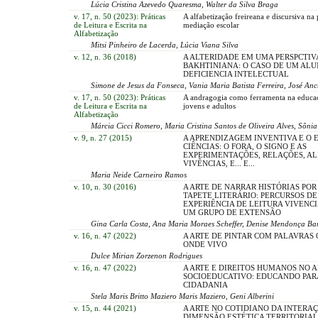
Lúcia Cristina Azevedo Quaresma, Walter da Silva Braga
v. 17, n. 50 (2023): Práticas
A alfabetização freireana e discursiva na 
de Leitura e Escrita na
mediação escolar
Alfabetização
Mitsi Pinheiro de Lacerda, Lúcia Viana Silva
v. 12, n. 36 (2018)
A ALTERIDADE EM UMA PERSPCTIV
BAKHTINIANA: O CASO DE UM AL
DEFICIENCIA INTELECTUAL
Simone de Jesus da Fonseca, Vania Maria Batista Ferreira, José Anch
v. 17, n. 50 (2023): Práticas
A andragogia como ferramenta na educa
de Leitura e Escrita na
jovens e adultos
Alfabetização
Márcia Cicci Romero, Maria Cristina Santos de Oliveira Alves, Sôni
v. 9, n. 27 (2015)
A APRENDIZAGEM INVENTIVA E O 
CIÊNCIAS: O FORA, O SIGNO E AS
EXPERIMENTAÇÕES, RELAÇÕES, AL
VIVÊNCIAS, E... E...
Maria Neide Carneiro Ramos
v. 10, n. 30 (2016)
A ARTE DE NARRAR HISTÓRIAS POR
TAPETE LITERÁRIO: PERCURSOS D
EXPERIÊNCIA DE LEITURA VIVENC
UM GRUPO DE EXTENSÃO
Gina Carla Costa, Ana Maria Moraes Scheffer, Denise Mendonça Ba
v. 16, n. 47 (2022)
A ARTE DE PINTAR COM PALAVRAS
ONDE VIVO
Dulce Mirian Zorzenon Rodrigues
v. 16, n. 47 (2022)
A ARTE E DIREITOS HUMANOS NO 
SOCIOEDUCATIVO: EDUCANDO PAR
CIDADANIA
Stela Maris Britto Maziero Maris Maziero, Geni Alberini
v. 15, n. 44 (2021)
A ARTE NO COTIDIANO DA INTERA
DIMENSÃO ESTÉTICA TERRITORIAL