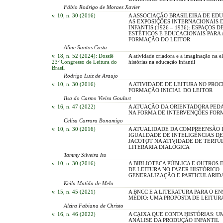
Fábio Rodrigo de Moraes Xavier
v. 10, n. 30 (2016)
A ASSOCIAÇÃO BRASILEIRA DE ED
AS EXPOSIÇÕES INTERNACIONAIS 
INFANTIS (1926 – 1936): ESPAÇOS 
ESTÉTICOS E EDUCACIONAIS PARA 
FORMAÇÃO DO LEITOR
Aline Santos Costa
v. 18, n. 52 (2024): Dossiê
A atividade criadora e a imaginação na e
23º Congresso de Leitura do
histórias na educação infantil
Brasil
Rodrigo Luiz de Araujo
v. 10, n. 30 (2016)
A ATIVIDADE DE LEITURA NO PROC
FORMAÇÃO INICIAL DO LEITOR
Ilsa do Carmo Vieira Goulart
v. 16, n. 47 (2022)
A ATUAÇÃO DA ORIENTADORA PED
NA FORMA DE INTERVENÇÕES FOR
Celisa Carrara Bonamigo
v. 10, n. 30 (2016)
A ATUALIDADE DA COMPREENSÃO 
IGUALDADE DE INTELIGÊNCIAS DE
JACOTOT NA ATIVIDADE DE TERTÚ
LITERÁRIA DIALÓGICA
Tammy Silveira Ito
v. 10, n. 30 (2016)
A BIBLIOTECA PÚBLICA E OUTROS 
DE LEITURA NO FAZER HISTÓRICO:
GENERALIZAÇÃO E PARTICULARID
Keila Matida de Melo
v. 15, n. 45 (2021)
A BNCC E A LITERATURA PARA O EN
MÉDIO: UMA PROPOSTA DE LEITUR
Alzira Fabiana de Christo
v. 16, n. 46 (2022)
A CAIXA QUE CONTA HISTÓRIAS: U
ANÁLISE DA PRODUÇÃO INFANTIL