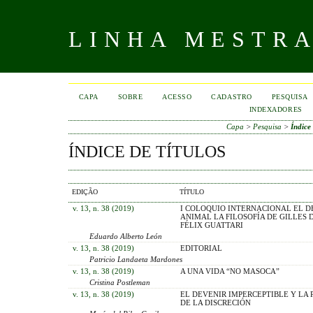
LINHA MESTR
CAPA
SOBRE
ACESSO
CADASTRO
PESQUISA
INDEXADORES
Capa
>
Pesquisa
>
Índice 
ÍNDICE DE TÍTULOS
EDIÇÃO
TÍTULO
v. 13, n. 38 (2019)
I COLOQUIO INTERNACIONAL EL D
ANIMAL LA FILOSOFÍA DE GILLES 
FÉLIX GUATTARI
Eduardo Alberto León
v. 13, n. 38 (2019)
EDITORIAL
Patricio Landaeta Mardones
v. 13, n. 38 (2019)
A UNA VIDA “NO MASOCA”
Cristina Postleman
v. 13, n. 38 (2019)
EL DEVENIR IMPERCEPTIBLE Y LA 
DE LA DISCRECIÓN