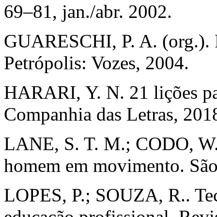
69–81, jan./abr. 2002.
GUARESCHI, P. A. (org.). Ps
Petrópolis: Vozes, 2004.
HARARI, Y. N. 21 lições pa
Companhia das Letras, 201
LANE, S. T. M.; CODO, W. (
homem em movimento. São P
LOPES, P.; SOUZA, R.. Tecn
educação profissional. Revi