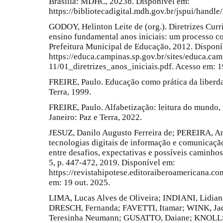
Brasília: MDHC, 2023b. Disponível em:
https://bibliotecadigital.mdh.gov.br/jspui/handl
GODOY, Helinton Leite de (org.). Diretrizes Curr
ensino fundamental anos iniciais: um processo c
Prefeitura Municipal de Educação, 2012. Disponí
https://educa.campinas.sp.gov.br/sites/educa.cam
11/01_diretrizes_anos_iniciais.pdf. Acesso em: 1
FREIRE, Paulo. Educação como prática da liberdad
Terra, 1999.
FREIRE, Paulo. Alfabetização: leitura do mundo, l
Janeiro: Paz e Terra, 2022.
JESUZ, Danilo Augusto Ferreira de; PEREIRA, An
tecnologias digitais de informação e comunicaçã
entre desafios, expectativas e possíveis caminhos 
5, p. 447-472, 2019. Disponível em:
https://revistahipotese.editoraiberoamericana.co
em: 19 out. 2025.
LIMA, Lucas Alves de Oliveira; INDIANI, Lidian
DRESCH, Fernanda; FAVETTI, Itamar; WINK, Ja
Teresinha Neumann; GUSATTO, Daiane; KNOLLS