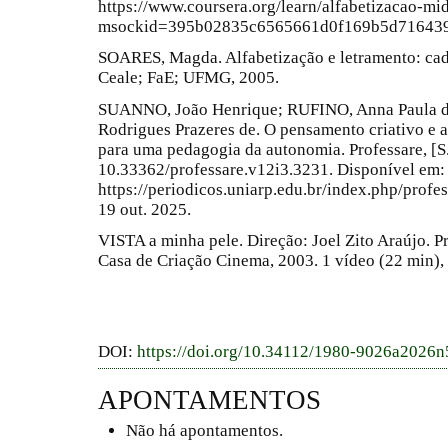
https://www.coursera.org/learn/alfabetizacao-mid
msockid=395b02835c6565661d0f169b5d716439. 
SOARES, Magda. Alfabetização e letramento: cad
Ceale; FaE; UFMG, 2005.
SUANNO, João Henrique; RUFINO, Anna Paula de
Rodrigues Prazeres de. O pensamento criativo e a
para uma pedagogia da autonomia. Professare, [S. l
10.33362/professare.v12i3.3231. Disponível em:
https://periodicos.uniarp.edu.br/index.php/profe
19 out. 2025.
VISTA a minha pele. Direção: Joel Zito Araújo. Pr
Casa de Criação Cinema, 2003. 1 vídeo (22 min), s
DOI:
https://doi.org/10.34112/1980-9026a2026
APONTAMENTOS
Não há apontamentos.