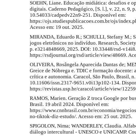
SOEHN, Liane. Educação midiática: desafios e op
digitais. Caderno Pedagógico, [S. l.], v. 22, n. 9,
10.54033/cadpedv22n9-251. Disponível em:
https://ojs.studiespublicacoes.com.br/ojs/index.
Acesso em: 19 out. 2025.
MIRANDA, Eduardo R.; SCHULLI, Stefany M.; S
jogos eletrônicos no indivíduo. Research, Society 
p. e3214848669, 2025. DOI: 10.33448/rsd-v14i8
https://rsdjournal.org/rsd/article/view/48669. Ac
OLIVEIRA, Rosângela Aparecida Dantas de; ME
Greice de Nóbrega e. TDIC e formação docente: a
crítica e autonomia. Caracol, São Paulo, Brasil, n
10.11606/issn.2317-9651.v0i13p102-134. Dispon
https://revistas.usp.br/caracol/article/view/1225
RAMOS, Marien. Geração Z troca Google por bus
Brasil. 19 abril 2024. Disponível em:
https://www.cnnbrasil.com.br/economia/negocios
no-tiktok-diz-estudo/. Acesso em: 25 out. 2025.
SPIGOLON, Nima; WANDERLEY, Claudia. Alfabeti
diálogo intercultural - UNESCO e UNICAMP. Cou