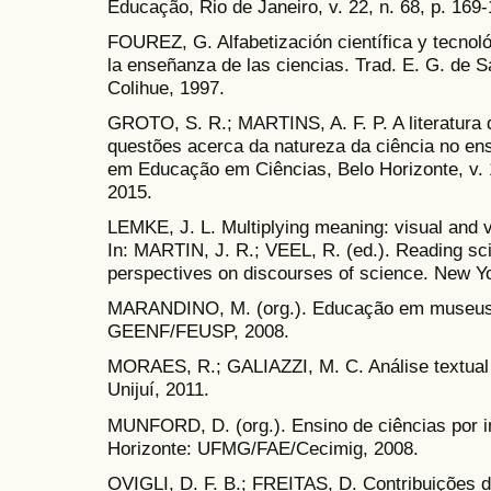
Educação, Rio de Janeiro, v. 22, n. 68, p. 169-
FOUREZ, G. Alfabetización científica y tecnoló
la enseñanza de las ciencias. Trad. E. G. de S
Colihue, 1997.
GROTO, S. R.; MARTINS, A. F. P. A literatura
questões acerca da natureza da ciência no en
em Educação em Ciências, Belo Horizonte, v. 1
2015.
LEMKE, J. L. Multiplying meaning: visual and ve
In: MARTIN, J. R.; VEEL, R. (ed.). Reading scie
perspectives on discourses of science. New Yo
MARANDINO, M. (org.). Educação em museus:
GEENF/FEUSP, 2008.
MORAES, R.; GALIAZZI, M. C. Análise textual di
Unijuí, 2011.
MUNFORD, D. (org.). Ensino de ciências por i
Horizonte: UFMG/FAE/Cecimig, 2008.
OVIGLI, D. F. B.; FREITAS, D. Contribuições d