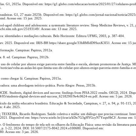
aulas. G1, 2025a. Disponível em: https://g1.globo.com/educacao/noticia/2025/01/27/celulares-proi
5.
brasileiras. G1, 27 maio 2025b. Disponível em: https://g1.globo.com/jornal-nacional/noticia/2025
html. Acesso em: 15 jun. 2025.
aged children and adolescents: a systematic literature review. Sleep Medicine Reviews, v. 21, 
ncbi.nlm.nih.gov/25193149/. Acesso em: 13 mar. 2025.
ra: identidades e mediações culturais. Belo Horizonte: Editora UFMG, 2003, p. 387-404.
H, fev. 2025. Disponível em: IRIS-BH https://share.google/33hRMIdD9SuxK3I51. Acesso em: 15 ju
nformação. Campinas: Papirus, 2012a.
a. 8. ed. Campinas: Papirus, 2012b.
uso de celular por alunos exige parceria entre família e escola, alertam promotoras de Justiça.
icias/volta-as-aulas-lei-que-limita-uso-de-celular-por-alunos-exige-parceria-entre-familia-e-e
como chegar lá. Campinas: Papirus, 2015a.
dora: uma abordagem teórico-prática. Porto Alegre: Penso, 2015b.
 Students, digital devices and success: findings from PISA 2022 results. OECD, 2024. Disp
4/05/students-digital-devices-and-success_621829ff/9e4c0624-en.pdf. Acesso em: 5 jan. 2026.
ículo da mídia educativa brasileira. Educação & Sociedade, Campinas, v. 27, n. 94, p. 91-115, 2
: 4 abr. 2025.
EIXEIRA, Ricardo Rodrigues. Saúde coletiva e mídia: um diálogo que precisa continuar. Inter
 2021. Disponível em: https://www.scielo.br/j/icse/a/kDn7G3gHYGcyN7YzqtrHtCJ/. Acesso em: 1
fenômeno do tempo de tela sob os olhares da Educação Física: uma revisão da literatura para
 67, p. 1-22, 2024. DOI: 10.5007/2175-8042.2024.e100680. Disponível em:
680. Acesso em: 3 jan. 2026.