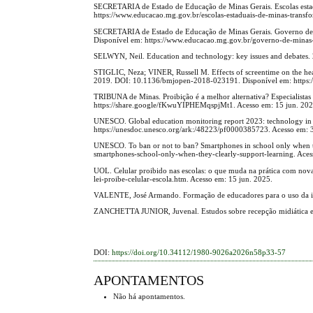
SECRETARIA de Estado de Educação de Minas Gerais. Escolas estad
https://www.educacao.mg.gov.br/escolas-estaduais-de-minas-transf
SECRETARIA de Estado de Educação de Minas Gerais. Governo de Mi
Disponível em: https://www.educacao.mg.gov.br/governo-de-minas-i
SELWYN, Neil. Education and technology: key issues and debates
STIGLIC, Neza; VINER, Russell M. Effects of screentime on the heal
2019. DOI: 10.1136/bmjopen-2018-023191. Disponível em: https:/
TRIBUNA de Minas. Proibição é a melhor alternativa? Especialistas
https://share.google/fKwuYIPHEMqspjMt1. Acesso em: 15 jun. 202
UNESCO. Global education monitoring report 2023: technology in 
https://unesdoc.unesco.org/ark:/48223/pf0000385723. Acesso em: 
UNESCO. To ban or not to ban? Smartphones in school only when th
smartphones-school-only-when-they-clearly-support-learning. Aces
UOL. Celular proibido nas escolas: o que muda na prática com nov
lei-proibe-celular-escola.htm. Acesso em: 15 jun. 2025.
VALENTE, José Armando. Formação de educadores para o uso da i
ZANCHETTA JUNIOR, Juvenal. Estudos sobre recepção midiática e e
DOI:
https://doi.org/10.34112/1980-9026a2026n58p33-57
APONTAMENTOS
Não há apontamentos.