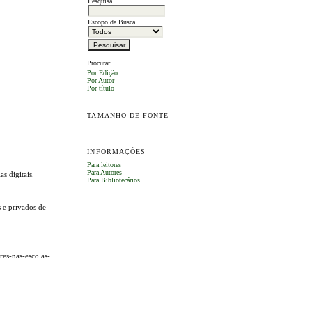
Pesquisa
Escopo da Busca
Procurar
Por Edição
Por Autor
Por título
TAMANHO DE FONTE
INFORMAÇÕES
Para leitores
Para Autores
s digitais.
Para Bibliotecários
s e privados de
res-nas-escolas-