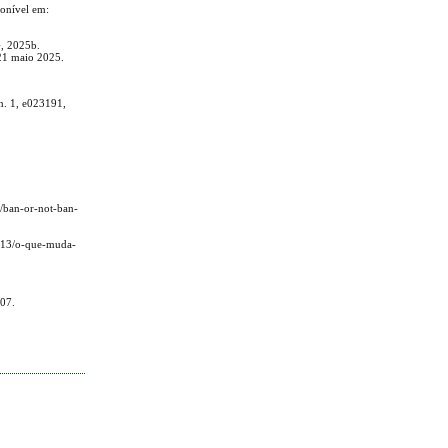
onível em:
G, 2025b.
 21 maio 2025.
 n. 1, e023191,
s/ban-or-not-ban-
1/13/o-que-muda-
007.