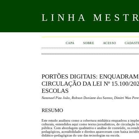
LINHA MEST
CAPA
SOBRE
ACESSO
CADAST
PORTÕES DIGITAIS: ENQUADRA
CIRCULAÇÃO DA LEI Nº 15.100/
ESCOLAS
Natanael Piza João, Robson Donizete dos Santos, Dimitri Wuo Perei
RESUMO
Este estudo analisou como a cobertura midiática enquadrou a imple
culturais, entendidos aqui como textos jornalísticos, de circulação 
pública. Com abordagem qualitativa e análise de conteúdo, os resul
pedagógicos, acessibilidade e direitos apareceram com baixa incidê
didático-pedagógicas do uso das tecnologias na escola.