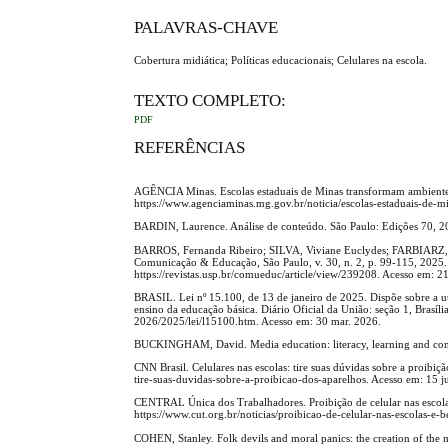
PALAVRAS-CHAVE
Cobertura midiática; Políticas educacionais; Celulares na escola.
TEXTO COMPLETO:
PDF
REFERÊNCIAS
AGÊNCIA Minas. Escolas estaduais de Minas transformam ambiente e
https://www.agenciaminas.mg.gov.br/noticia/escolas-estaduais-de-
BARDIN, Laurence. Análise de conteúdo. São Paulo: Edições 70, 2
BARROS, Fernanda Ribeiro; SILVA, Viviane Euclydes; FARBIARZ, Ale
Comunicação & Educação, São Paulo, v. 30, n. 2, p. 99-115, 202
https://revistas.usp.br/comueduc/article/view/239208. Acesso em: 2
BRASIL. Lei nº 15.100, de 13 de janeiro de 2025. Dispõe sobre a uti
ensino da educação básica. Diário Oficial da União: seção 1, Brasíli
2026/2025/lei/l15100.htm. Acesso em: 30 mar. 2026.
BUCKINGHAM, David. Media education: literacy, learning and cont
CNN Brasil. Celulares nas escolas: tire suas dúvidas sobre a proibi
tire-suas-duvidas-sobre-a-proibicao-dos-aparelhos. Acesso em: 15 j
CENTRAL Única dos Trabalhadores. Proibição de celular nas escolas
https://www.cut.org.br/noticias/proibicao-de-celular-nas-escolas-e
COHEN, Stanley. Folk devils and moral panics: the creation of t