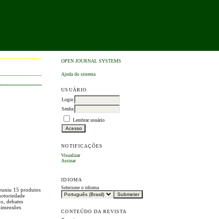
OPEN JOURNAL SYSTEMS
Ajuda do sistema
USUÁRIO
Login
Senha
Lembrar usuário
NOTIFICAÇÕES
Visualizar
Assinar
IDIOMA
Selecione o idioma
reuniu 15 produtos
 notoriedade
do, debates
 dimensões
CONTEÚDO DA REVISTA