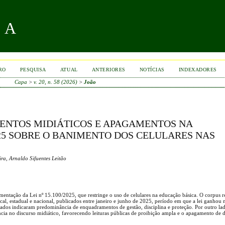
RA
RO
PESQUISA
ATUAL
ANTERIORES
NOTÍCIAS
INDEXADORES
Capa
>
v. 20, n. 58 (2026)
>
João
MENTOS MIDIÁTICOS E APAGAMENTOS NA
2025 SOBRE O BANIMENTO DOS CELULARES NAS
ra, Arnaldo Sifuentes Leitão
mentação da Lei nº 15.100/2025, que restringe o uso de celulares na educação básica. O corpus 
local, estadual e nacional, publicados entre janeiro e junho de 2025, período em que a lei ganhou
tados indicaram predominância de enquadramentos de gestão, disciplina e proteção. Por outro la
ncia no discurso midiático, favorecendo leituras públicas de proibição ampla e o apagamento de