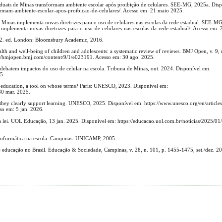
uais de Minas transformam ambiente escolar após proibição de celulares. SEE-MG, 2025a. Disp
ormam-ambiente-escolar-apos-proibicao-de-celulares/. Acesso em: 21 maio 2025.
nas implementa novas diretrizes para o uso de celulares nas escolas da rede estadual. SEE-M
mplementa-novas-diretrizes-para-o-uso-de-celulares-nas-escolas-da-rede-estadual/. Acesso em:
. 2. ed. London: Bloomsbury Academic, 2016.
th and well-being of children and adolescents: a systematic review of reviews. BMJ Open, v. 9,
/bmjopen.bmj.com/content/9/1/e023191. Acesso em: 30 ago. 2025.
 debatem impactos do uso de celular na escola. Tribuna de Minas, out. 2024. Disponível em:
5.
education, a tool on whose terms? Paris: UNESCO, 2023. Disponível em:
30 mar. 2025.
ey clearly support learning. UNESCO, 2025. Disponível em: https://www.unesco.org/en/article
so em: 5 jan. 2026.
a lei. UOL Educação, 13 jan. 2025. Disponível em: https://educacao.uol.com.br/noticias/2025/0
nformática na escola. Campinas: UNICAMP, 2005.
ducação no Brasil. Educação & Sociedade, Campinas, v. 28, n. 101, p. 1455-1475, set./dez. 2