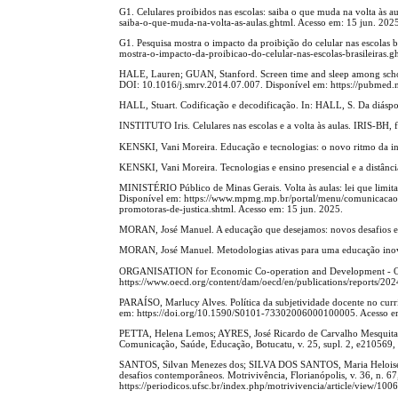
G1. Celulares proibidos nas escolas: saiba o que muda na volta às 
saiba-o-que-muda-na-volta-as-aulas.ghtml. Acesso em: 15 jun. 202
G1. Pesquisa mostra o impacto da proibição do celular nas escolas 
mostra-o-impacto-da-proibicao-do-celular-nas-escolas-brasileiras.g
HALE, Lauren; GUAN, Stanford. Screen time and sleep among school-
DOI: 10.1016/j.smrv.2014.07.007. Disponível em: https://pubmed.
HALL, Stuart. Codificação e decodificação. In: HALL, S. Da diáspo
INSTITUTO Iris. Celulares nas escolas e a volta às aulas. IRIS-B
KENSKI, Vani Moreira. Educação e tecnologias: o novo ritmo da i
KENSKI, Vani Moreira. Tecnologias e ensino presencial e a distânci
MINISTÉRIO Público de Minas Gerais. Volta às aulas: lei que limita 
Disponível em: https://www.mpmg.mp.br/portal/menu/comunicacao/not
promotoras-de-justica.shtml. Acesso em: 15 jun. 2025.
MORAN, José Manuel. A educação que desejamos: novos desafios e 
MORAN, José Manuel. Metodologias ativas para uma educação inova
ORGANISATION for Economic Co-operation and Development - OCDE.
https://www.oecd.org/content/dam/oecd/en/publications/reports/202
PARAÍSO, Marlucy Alves. Política da subjetividade docente no curr
em: https://doi.org/10.1590/S0101-73302006000100005. Acesso em
PETTA, Helena Lemos; AYRES, José Ricardo de Carvalho Mesquita; T
Comunicação, Saúde, Educação, Botucatu, v. 25, supl. 2, e210569,
SANTOS, Silvan Menezes dos; SILVA DOS SANTOS, Maria Heloise. O 
desafios contemporâneos. Motrivivência, Florianópolis, v. 36, n.
https://periodicos.ufsc.br/index.php/motrivivencia/article/view/100