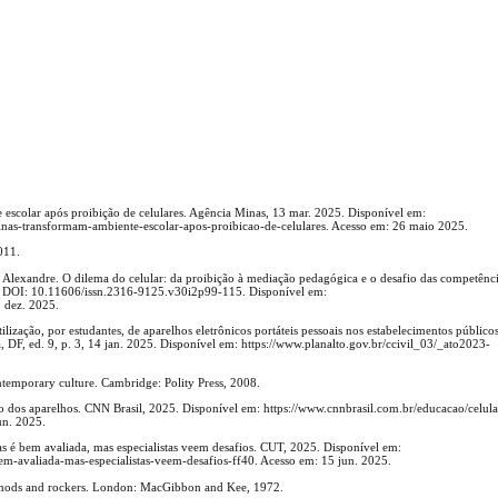
scolar após proibição de celulares. Agência Minas, 13 mar. 2025. Disponível em:
minas-transformam-ambiente-escolar-apos-proibicao-de-celulares. Acesso em: 26 maio 2025.
011.
xandre. O dilema do celular: da proibição à mediação pedagógica e o desafio das competência
5. DOI: 10.11606/issn.2316-9125.v30i2p99-115. Disponível em:
1 dez. 2025.
lização, por estudantes, de aparelhos eletrônicos portáteis pessoais nos estabelecimentos público
a, DF, ed. 9, p. 3, 14 jan. 2025. Disponível em: https://www.planalto.gov.br/ccivil_03/_ato2023-
emporary culture. Cambridge: Polity Press, 2008.
ção dos aparelhos. CNN Brasil, 2025. Disponível em: https://www.cnnbrasil.com.br/educacao/celula
un. 2025.
 é bem avaliada, mas especialistas veem desafios. CUT, 2025. Disponível em:
-bem-avaliada-mas-especialistas-veem-desafios-ff40. Acesso em: 15 jun. 2025.
he mods and rockers. London: MacGibbon and Kee, 1972.