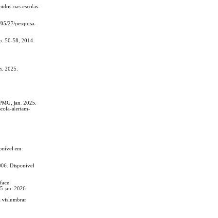
bidos-nas-escolas-
/05/27/pesquisa-
p. 50-58, 2014.
n. 2025.
 MPMG, jan. 2025.
scola-alertam-
onível em:
006. Disponível
face:
5 jan. 2026.
 vislumbrar