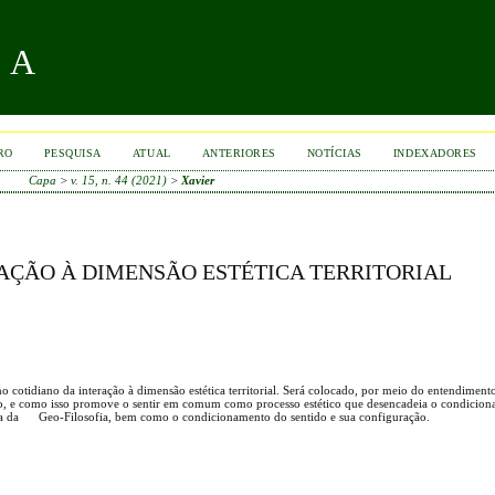
RA
RO
PESQUISA
ATUAL
ANTERIORES
NOTÍCIAS
INDEXADORES
Capa
>
v. 15, n. 44 (2021)
>
Xavier
RAÇÃO À DIMENSÃO ESTÉTICA TERRITORIAL
o cotidiano da interação à dimensão estética territorial. Será colocado, por meio do entendiment
ão, e como isso promove o sentir em comum como processo estético que desencadeia o condicio
ideia da Geo-Filosofia, bem como o condicionamento do sentido e sua configuração.