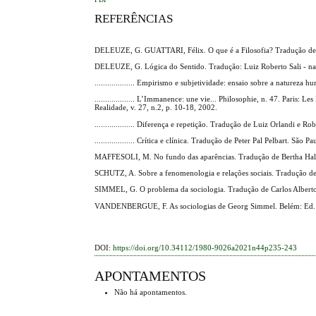
REFERÊNCIAS
DELEUZE, G. GUATTARI, Félix. O que é a Filosofia? Tradução de B
DELEUZE, G. Lógica do Sentido. Tradução: Luiz Roberto Sali - nas 
................... Empirismo e subjetividade: ensaio sobre a natur
................... L’Immanence: une vie... Philosophie, n. 47. Paris
Realidade, v. 27, n.2, p. 10-18, 2002.
................... Diferença e repetição. Tradução de Luiz Orlandi e 
................... Crítica e clínica. Tradução de Peter Pal Pelbart. São 
MAFFESOLI, M. No fundo das aparências. Tradução de Bertha Halpe
SCHUTZ, A. Sobre a fenomenologia e relações sociais. Tradução de
SIMMEL, G. O problema da sociologia. Tradução de Carlos Alberto 
VANDENBERGUE, F. As sociologias de Georg Simmel. Belém: Ed. 
DOI:
https://doi.org/10.34112/1980-9026a2021n44p235-243
APONTAMENTOS
Não há apontamentos.