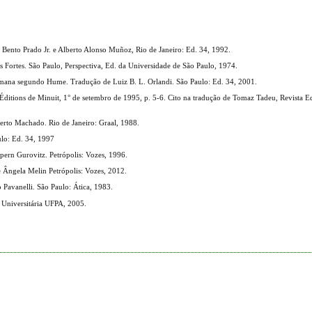
ento Prado Jr. e Alberto Alonso Muñoz, Rio de Janeiro: Ed. 34, 1992.
Fortes. São Paulo, Perspectiva, Ed. da Universidade de São Paulo, 1974.
eza humana segundo Hume. Tradução de Luiz B. L. Orlandi. São Paulo: Ed. 34, 2001.
: Les Éditions de Minuit, 1° de setembro de 1995, p. 5-6. Cito na tradução de Tomaz Tadeu, Revista
Roberto Machado. Rio de Janeiro: Graal, 1988.
Paulo: Ed. 34, 1997
rn Gurovitz. Petrópolis: Vozes, 1996.
 Ângela Melin Petrópolis: Vozes, 2012.
Pavanelli. São Paulo: Ática, 1983.
Universitária UFPA, 2005.