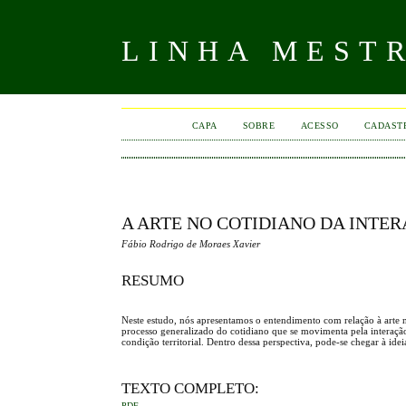
LINHA MEST
CAPA
SOBRE
ACESSO
CADAST
A ARTE NO COTIDIANO DA INTE
Fábio Rodrigo de Moraes Xavier
RESUMO
Neste estudo, nós apresentamos o entendimento com relação à arte n
processo generalizado do cotidiano que se movimenta pela interaç
condição territorial. Dentro dessa perspectiva, pode-se chegar à 
TEXTO COMPLETO:
PDF