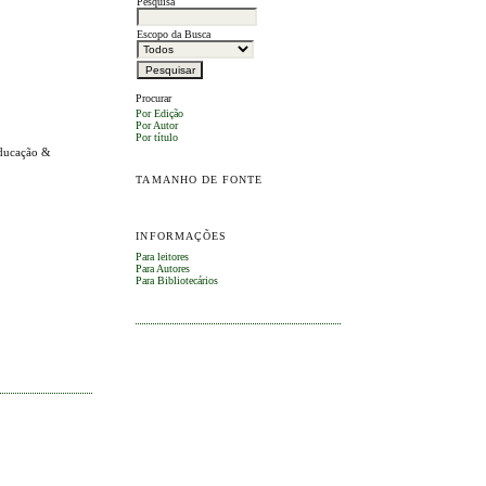
Pesquisa
Escopo da Busca
Procurar
Por Edição
Por Autor
Por título
 Educação &
TAMANHO DE FONTE
INFORMAÇÕES
Para leitores
Para Autores
Para Bibliotecários