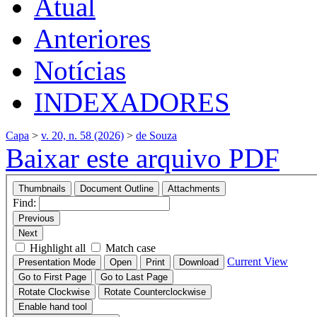
Atual
Anteriores
Notícias
INDEXADORES
Capa
>
v. 20, n. 58 (2026)
>
de Souza
Baixar este arquivo PDF