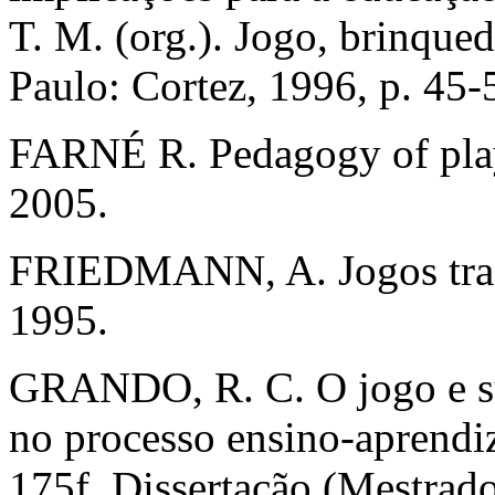
T. M. (org.). Jogo, brinque
Paulo: Cortez, 1996, p. 45-
FARNÉ R. Pedagogy of play.
2005.
FRIEDMANN, A. Jogos tradic
1995.
GRANDO, R. C. O jogo e su
no processo ensino-aprend
175f. Dissertação (Mestrad