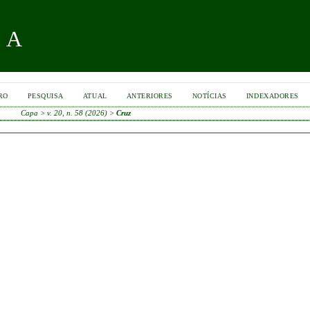
RA
RO
PESQUISA
ATUAL
ANTERIORES
NOTÍCIAS
INDEXADORES
Capa
>
v. 20, n. 58 (2026)
>
Cruz