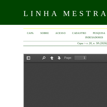
LINHA MESTR
CAPA
SOBRE
ACESSO
CADASTRO
PESQUISA
INDEXADORES
Capa
>
v. 20, n. 58 (2026