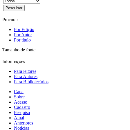
Procurar
Por Edição
Por Autor
Por título
Tamanho de fonte
Informações
Para leitores
Para Autores
Para Bibliotecários
Capa
Sobre
Acesso
Cadastro
Pesquisa
Atual
Anteriores
Notícias