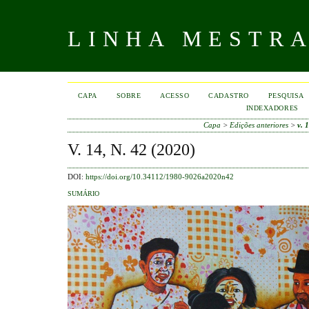
LINHA MESTR
CAPA
SOBRE
ACESSO
CADASTRO
PESQUISA
INDEXADORES
Capa
>
Edições anteriores
>
v. 
V. 14, N. 42 (2020)
DOI:
https://doi.org/10.34112/1980-9026a2020n42
SUMÁRIO