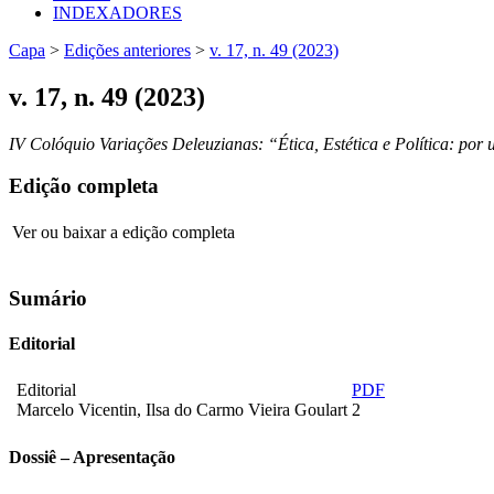
INDEXADORES
Capa
>
Edições anteriores
>
v. 17, n. 49 (2023)
v. 17, n. 49 (2023)
IV Colóquio Variações Deleuzianas: “Ética, Estética e Política: por
Edição completa
Ver ou baixar a edição completa
Sumário
Editorial
Editorial
PDF
Marcelo Vicentin, Ilsa do Carmo Vieira Goulart
2
Dossiê – Apresentação