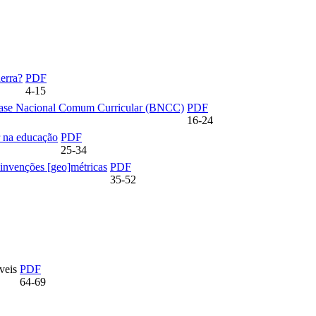
uerra?
PDF
4-15
a Base Nacional Comum Curricular (BNCC)
PDF
16-24
r na educação
PDF
25-34
 invenções [geo]métricas
PDF
35-52
veis
PDF
64-69