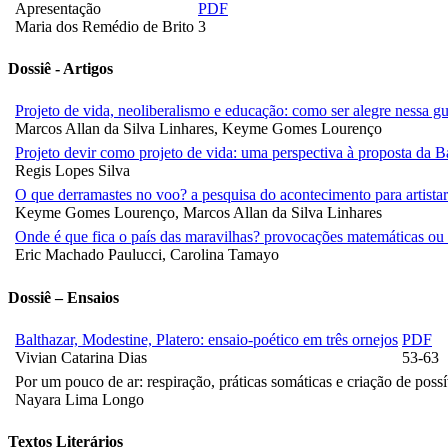
Apresentação
PDF
Maria dos Remédio de Brito
3
Dossiê - Artigos
Projeto de vida, neoliberalismo e educação: como ser alegre nessa g
Marcos Allan da Silva Linhares, Keyme Gomes Lourenço
Projeto devir como projeto de vida: uma perspectiva à proposta d
Regis Lopes Silva
O que derramastes no voo? a pesquisa do acontecimento para artista
Keyme Gomes Lourenço, Marcos Allan da Silva Linhares
Onde é que fica o país das maravilhas? provocações matemáticas ou
Eric Machado Paulucci, Carolina Tamayo
Dossiê – Ensaios
Balthazar, Modestine, Platero: ensaio-poético em três ornejos
PDF
Vivian Catarina Dias
53-63
Por um pouco de ar: respiração, práticas somáticas e criação de possí
Nayara Lima Longo
Textos Literários