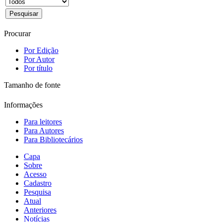
Procurar
Por Edição
Por Autor
Por título
Tamanho de fonte
Informações
Para leitores
Para Autores
Para Bibliotecários
Capa
Sobre
Acesso
Cadastro
Pesquisa
Atual
Anteriores
Notícias