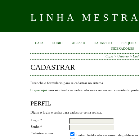
LINHA MESTR
CAPA
SOBRE
ACESSO
CADASTRO
PESQUISA
INDEXADORES
Capa
>
Usuário
>
Cad
CADASTRAR
Preencha o formulário para se cadastrar no sistema.
Clique aqui
caso
não
tenha se cadastrado nesta ou em outra revista do porta
PERFIL
Digite o login e senha para cadastrar-se na revista.
Login *
Senha *
Cadastrar como
Leitor
: Notificado via e-mail da publicação