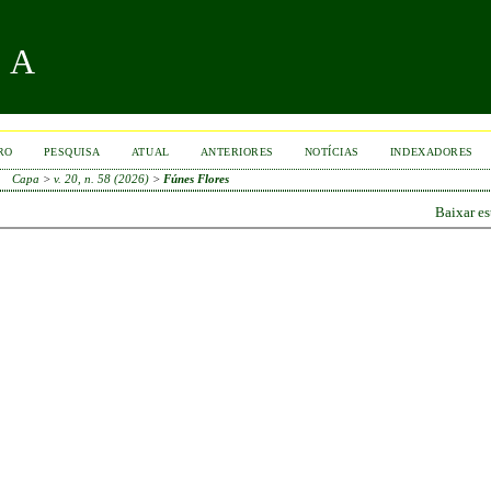
RA
RO
PESQUISA
ATUAL
ANTERIORES
NOTÍCIAS
INDEXADORES
Capa
>
v. 20, n. 58 (2026)
>
Fúnes Flores
Baixar e