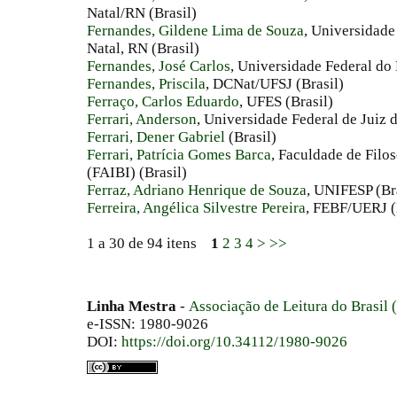
Natal/RN (Brasil)
Fernandes, Gildene Lima de Souza
, Universidade
Natal, RN (Brasil)
Fernandes, José Carlos
, Universidade Federal do 
Fernandes, Priscila
, DCNat/UFSJ (Brasil)
Ferraço, Carlos Eduardo
, UFES (Brasil)
Ferrari, Anderson
, Universidade Federal de Juiz d
Ferrari, Dener Gabriel
(Brasil)
Ferrari, Patrícia Gomes Barca
, Faculdade de Filos
(FAIBI) (Brasil)
Ferraz, Adriano Henrique de Souza
, UNIFESP (Br
Ferreira, Angélica Silvestre Pereira
, FEBF/UERJ (
1 a 30 de 94 itens
1
2
3
4
>
>>
Linha Mestra
-
Associação de Leitura do Brasil
e-ISSN: 1980-9026
DOI:
https://doi.org/10.34112/1980-9026