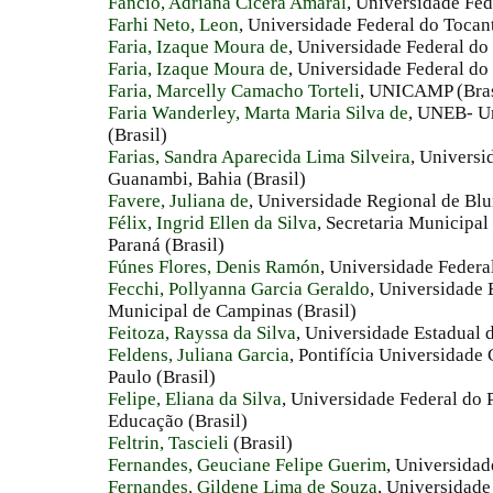
Fancio, Adriana Cicera Amaral
, Universidade Fed
Farhi Neto, Leon
, Universidade Federal do Tocant
Faria, Izaque Moura de
, Universidade Federal do 
Faria, Izaque Moura de
, Universidade Federal do 
Faria, Marcelly Camacho Torteli
, UNICAMP (Bras
Faria Wanderley, Marta Maria Silva de
, UNEB- Un
(Brasil)
Farias, Sandra Aparecida Lima Silveira
, Univers
Guanambi, Bahia (Brasil)
Favere, Juliana de
, Universidade Regional de Bl
Félix, Ingrid Ellen da Silva
, Secretaria Municipa
Paraná (Brasil)
Fúnes Flores, Denis Ramón
, Universidade Federa
Fecchi, Pollyanna Garcia Geraldo
, Universidade 
Municipal de Campinas (Brasil)
Feitoza, Rayssa da Silva
, Universidade Estadual 
Feldens, Juliana Garcia
, Pontifícia Universidade
Paulo (Brasil)
Felipe, Eliana da Silva
, Universidade Federal do P
Educação (Brasil)
Feltrin, Tascieli
(Brasil)
Fernandes, Geuciane Felipe Guerim
, Universidad
Fernandes, Gildene Lima de Souza
, Universidade