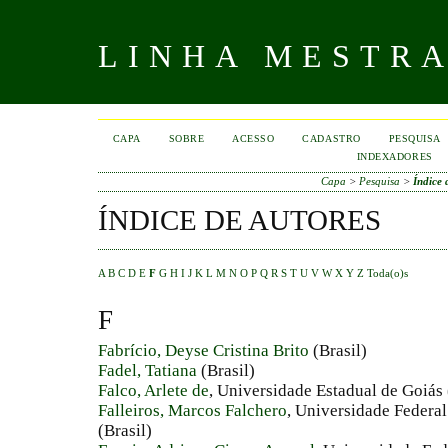
LINHA MESTR
CAPA
SOBRE
ACESSO
CADASTRO
PESQUISA
INDEXADORES
Capa
>
Pesquisa
>
Índice 
ÍNDICE DE AUTORES
A
B
C
D
E
F
G
H
I
J
K
L
M
N
O
P
Q
R
S
T
U
V
W
X
Y
Z
Toda(o)s
F
Fabrício, Deyse Cristina Brito
(Brasil)
Fadel, Tatiana
(Brasil)
Falco, Arlete de
, Universidade Estadual de Goiás 
Falleiros, Marcos Falchero
, Universidade Federa
(Brasil)