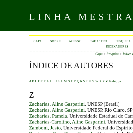
LINHA MESTR
CAPA
SOBRE
ACESSO
CADASTRO
PESQUISA
INDEXADORES
Capa
>
Pesquisa
>
Índice 
ÍNDICE DE AUTORES
A
B
C
D
E
F
G
H
I
J
K
L
M
N
O
P
Q
R
S
T
U
V
W
X
Y
Z
Toda(o)s
Z
Zacharias, Aline Gasparini
, UNESP (Brasil)
Zacharias, Aline Gasparini
, UNESP, Rio Claro, SP 
Zacharias, Pamela
, Universidade Estadual de Cam
Zacharias-Carolino, Aline Gasparini
, Universidad
Zamboni, Jesio
, Universidade Federal do Espírito