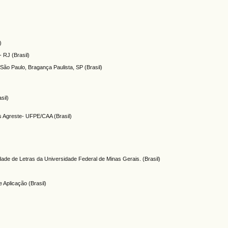
)
- RJ (Brasil)
 São Paulo, Bragança Paulista, SP (Brasil)
sil)
 Agreste- UFPE/CAA (Brasil)
de de Letras da Universidade Federal de Minas Gerais. (Brasil)
 Aplicação (Brasil)