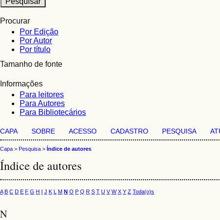
Procurar
Por Edição
Por Autor
Por título
Tamanho de fonte
Informações
Para leitores
Para Autores
Para Bibliotecários
CAPA
SOBRE
ACESSO
CADASTRO
PESQUISA
AT
Capa
>
Pesquisa
>
Índice de autores
Índice de autores
A
B
C
D
E
F
G
H
I
J
K
L
M
N
O
P
Q
R
S
T
U
V
W
X
Y
Z
Toda(o)s
N