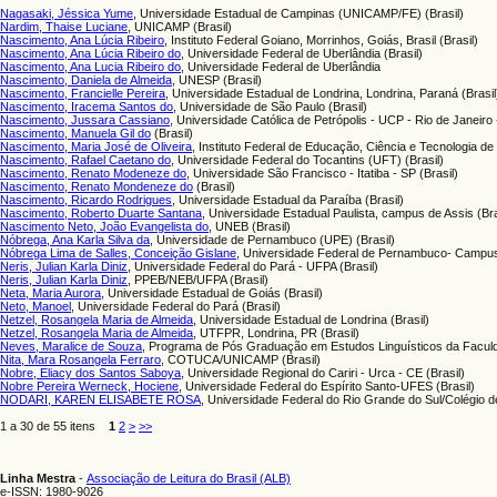
Nagasaki, Jéssica Yume
, Universidade Estadual de Campinas (UNICAMP/FE) (Brasil)
Nardim, Thaise Luciane
, UNICAMP (Brasil)
Nascimento, Ana Lúcia Ribeiro
, Instituto Federal Goiano, Morrinhos, Goiás, Brasil (Brasil)
Nascimento, Ana Lúcia Ribeiro do
, Universidade Federal de Uberlândia (Brasil)
Nascimento, Ana Lucia Ribeiro do
, Universidade Federal de Uberlândia
Nascimento, Daniela de Almeida
, UNESP (Brasil)
Nascimento, Francielle Pereira
, Universidade Estadual de Londrina, Londrina, Paraná (Brasil
Nascimento, Iracema Santos do
, Universidade de São Paulo (Brasil)
Nascimento, Jussara Cassiano
, Universidade Católica de Petrópolis - UCP - Rio de Janeiro 
Nascimento, Manuela Gil do
(Brasil)
Nascimento, Maria José de Oliveira
, Instituto Federal de Educação, Ciência e Tecnologia de
Nascimento, Rafael Caetano do
, Universidade Federal do Tocantins (UFT) (Brasil)
Nascimento, Renato Modeneze do
, Universidade São Francisco - Itatiba - SP (Brasil)
Nascimento, Renato Mondeneze do
(Brasil)
Nascimento, Ricardo Rodrigues
, Universidade Estadual da Paraíba (Brasil)
Nascimento, Roberto Duarte Santana
, Universidade Estadual Paulista, campus de Assis (Bra
Nascimento Neto, João Evangelista do
, UNEB (Brasil)
Nóbrega, Ana Karla Silva da
, Universidade de Pernambuco (UPE) (Brasil)
Nóbrega Lima de Salles, Conceição Gislane
, Universidade Federal de Pernambuco- Campus
Neris, Julian Karla Diniz
, Universidade Federal do Pará - UFPA (Brasil)
Neris, Julian Karla Diniz
, PPEB/NEB/UFPA (Brasil)
Neta, Maria Aurora
, Universidade Estadual de Goiás (Brasil)
Neto, Manoel
, Universidade Federal do Pará (Brasil)
Netzel, Rosangela Maria de Almeida
, Universidade Estadual de Londrina (Brasil)
Netzel, Rosangela Maria de Almeida
, UTFPR, Londrina, PR (Brasil)
Neves, Maralice de Souza
, Programa de Pós Graduação em Estudos Linguísticos da Faculda
Nita, Mara Rosangela Ferraro
, COTUCA/UNICAMP (Brasil)
Nobre, Eliacy dos Santos Saboya
, Universidade Regional do Cariri - Urca - CE (Brasil)
Nobre Pereira Werneck, Hociene
, Universidade Federal do Espírito Santo-UFES (Brasil)
NODARI, KAREN ELISABETE ROSA
, Universidade Federal do Rio Grande do Sul/Colégio de
1 a 30 de 55 itens
1
2
>
>>
Linha Mestra
-
Associação de Leitura do Brasil (ALB)
e-ISSN: 1980-9026