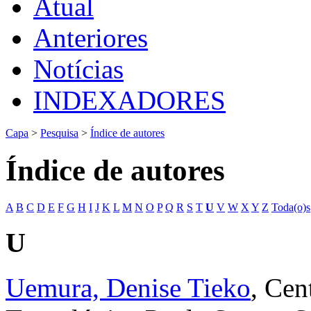
Atual
Anteriores
Notícias
INDEXADORES
Capa
>
Pesquisa
>
Índice de autores
Índice de autores
A
B
C
D
E
F
G
H
I
J
K
L
M
N
O
P
Q
R
S
T
U
V
W
X
Y
Z
Toda(o)s
U
Uemura, Denise Tieko
, Cen