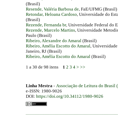
(Brasil)
Resende, Valéria Barbosa de
, FaE/UFMG (Brasil)
Retondar, Heloana Cardoso
, Universidade do Est
(Brasil)
Rezende, Fernanda br
, Universidade Federal do Es
Rezende, Marcelo Martins
, Universidade Metodis
Paulo (Brasil)
Ribeiro, Alexandre do Amaral
(Brasil)
Ribeiro, Amélia Escotto do Amaral
, Universidade
Janeiro, RJ (Brasil)
Ribeiro, Amélia Escotto do Amaral
(Brasil)
1 a 30 de 98 itens
1
2
3
4
>
>>
Linha Mestra
-
Associação de Leitura do Brasil
e-ISSN: 1980-9026
DOI:
https://doi.org/10.34112/1980-9026