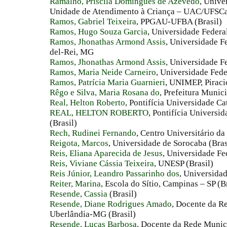
Ramalho, Priscila Domingues de Azevedo
, Unive
Unidade de Atendimento à Criança – UAC/UFSCar,
Ramos, Gabriel Teixeira
, PPGAU-UFBA (Brasil)
Ramos, Hugo Souza Garcia
, Universidade Federal
Ramos, Jhonathas Armond Assis
, Universidade F
del-Rei, MG
Ramos, Jhonathas Armond Assis
, Universidade Fe
Ramos, Maria Neide Carneiro
, Universidade Fede
Ramos, Patrícia Maria Guarnieri
, UNIMEP, Piracic
Rêgo e Silva, Maria Rosana do
, Prefeitura Munici
Real, Helton Roberto
, Pontifícia Universidade C
REAL, HELTON ROBERTO
, Pontifícia Universi
(Brasil)
Rech, Rudinei Fernando
, Centro Universitário da
Reigota, Marcos
, Universidade de Sorocaba (Bras
Reis, Eliana Aparecida de Jesus
, Universidade Fe
Reis, Viviane Cássia Teixeira
, UNESP (Brasil)
Reis Júnior, Leandro Passarinho dos
, Universidad
Reiter, Marina
, Escola do Sítio, Campinas – SP (B
Resende, Cassia
(Brasil)
Resende, Diane Rodrigues Amado
, Docente da R
Uberlândia-MG (Brasil)
Resende, Lucas Barbosa
, Docente da Rede Munic