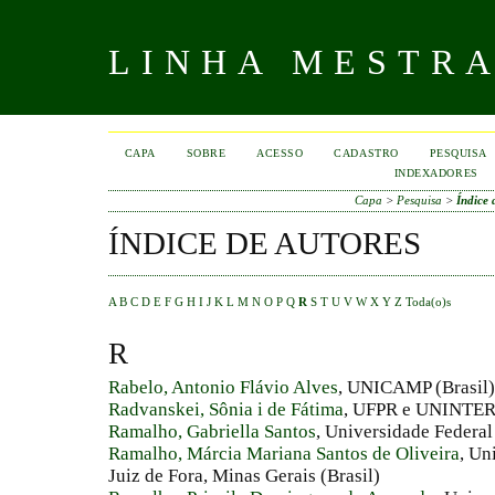
LINHA MESTR
CAPA
SOBRE
ACESSO
CADASTRO
PESQUISA
INDEXADORES
Capa
>
Pesquisa
>
Índice 
ÍNDICE DE AUTORES
A
B
C
D
E
F
G
H
I
J
K
L
M
N
O
P
Q
R
S
T
U
V
W
X
Y
Z
Toda(o)s
R
Rabelo, Antonio Flávio Alves
, UNICAMP (Brasil)
Radvanskei, Sônia i de Fátima
, UFPR e UNINTER 
Ramalho, Gabriella Santos
, Universidade Federal
Ramalho, Márcia Mariana Santos de Oliveira
, Un
Juiz de Fora, Minas Gerais (Brasil)