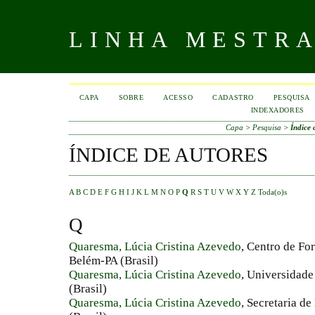
LINHA MESTR
CAPA
SOBRE
ACESSO
CADASTRO
PESQUISA
INDEXADORES
Capa
>
Pesquisa
>
Índice 
ÍNDICE DE AUTORES
A
B
C
D
E
F
G
H
I
J
K
L
M
N
O
P
Q
R
S
T
U
V
W
X
Y
Z
Toda(o)s
Q
Quaresma, Lúcia Cristina Azevedo
, Centro de F
Belém-PA (Brasil)
Quaresma, Lúcia Cristina Azevedo
, Universidade
(Brasil)
Quaresma, Lúcia Cristina Azevedo
, Secretaria d