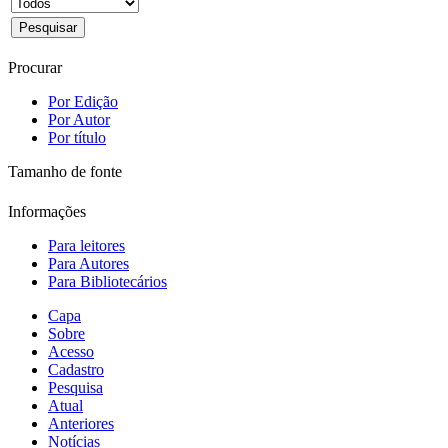
Procurar
Por Edição
Por Autor
Por título
Tamanho de fonte
Informações
Para leitores
Para Autores
Para Bibliotecários
Capa
Sobre
Acesso
Cadastro
Pesquisa
Atual
Anteriores
Notícias