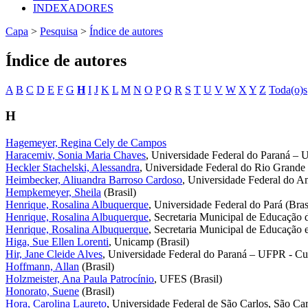
INDEXADORES
Capa
>
Pesquisa
>
Índice de autores
Índice de autores
A
B
C
D
E
F
G
H
I
J
K
L
M
N
O
P
Q
R
S
T
U
V
W
X
Y
Z
Toda(o)s
H
Hagemeyer, Regina Cely de Campos
Haracemiv, Sonia Maria Chaves
, Universidade Federal do Paraná – U
Heckler Stachelski, Alessandra
, Universidade Federal do Rio Grande 
Heimbecker, Aliuandra Barroso Cardoso
, Universidade Federal do A
Hempkemeyer, Sheila
(Brasil)
Henrique, Rosalina Albuquerque
, Universidade Federal do Pará (Bras
Henrique, Rosalina Albuquerque
, Secretaria Municipal de Educaçã
Henrique, Rosalina Albuquerque
, Secretaria Municipal de Educação e
Higa, Sue Ellen Lorenti
, Unicamp (Brasil)
Hir, Jane Cleide Alves
, Universidade Federal do Paraná – UFPR - Curi
Hoffmann, Allan
(Brasil)
Holzmeister, Ana Paula Patrocínio
, UFES (Brasil)
Honorato, Suene
(Brasil)
Hora, Carolina Laureto
, Universidade Federal de São Carlos, São Carl