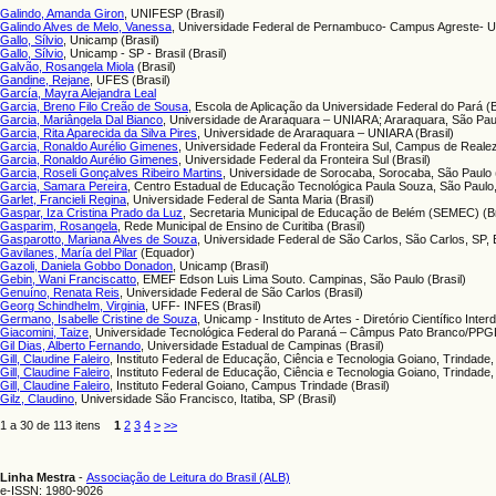
Galindo, Amanda Giron
, UNIFESP (Brasil)
Galindo Alves de Melo, Vanessa
, Universidade Federal de Pernambuco- Campus Agreste- U
Gallo, Sílvio
, Unicamp (Brasil)
Gallo, Sílvio
, Unicamp - SP - Brasil (Brasil)
Galvão, Rosangela Miola
(Brasil)
Gandine, Rejane
, UFES (Brasil)
García, Mayra Alejandra Leal
Garcia, Breno Filo Creão de Sousa
, Escola de Aplicação da Universidade Federal do Pará (B
Garcia, Mariângela Dal Bianco
, Universidade de Araraquara – UNIARA; Araraquara, São Paul
Garcia, Rita Aparecida da Silva Pires
, Universidade de Araraquara – UNIARA (Brasil)
Garcia, Ronaldo Aurélio Gimenes
, Universidade Federal da Fronteira Sul, Campus de Realez
Garcia, Ronaldo Aurélio Gimenes
, Universidade Federal da Fronteira Sul (Brasil)
Garcia, Roseli Gonçalves Ribeiro Martins
, Universidade de Sorocaba, Sorocaba, São Paulo (
Garcia, Samara Pereira
, Centro Estadual de Educação Tecnológica Paula Souza, São Paulo,
Garlet, Francieli Regina
, Universidade Federal de Santa Maria (Brasil)
Gaspar, Iza Cristina Prado da Luz
, Secretaria Municipal de Educação de Belém (SEMEC) (Br
Gasparim, Rosangela
, Rede Municipal de Ensino de Curitiba (Brasil)
Gasparotto, Mariana Alves de Souza
, Universidade Federal de São Carlos, São Carlos, SP, Br
Gavilanes, María del Pilar
(Equador)
Gazoli, Daniela Gobbo Donadon
, Unicamp (Brasil)
Gebin, Wani Franciscatto
, EMEF Edson Luis Lima Souto. Campinas, São Paulo (Brasil)
Genuíno, Renata Reis
, Universidade Federal de São Carlos (Brasil)
Georg Schindhelm, Virginia
, UFF- INFES (Brasil)
Germano, Isabelle Cristine de Souza
, Unicamp - Instituto de Artes - Diretório Científico Interd
Giacomini, Taize
, Universidade Tecnológica Federal do Paraná – Câmpus Pato Branco/PPG
Gil Dias, Alberto Fernando
, Universidade Estadual de Campinas (Brasil)
Gill, Claudine Faleiro
, Instituto Federal de Educação, Ciência e Tecnologia Goiano, Trindade,
Gill, Claudine Faleiro
, Instituto Federal de Educação, Ciência e Tecnologia Goiano, Trindade, 
Gill, Claudine Faleiro
, Instituto Federal Goiano, Campus Trindade (Brasil)
Gilz, Claudino
, Universidade São Francisco, Itatiba, SP (Brasil)
1 a 30 de 113 itens
1
2
3
4
>
>>
Linha Mestra
-
Associação de Leitura do Brasil (ALB)
e-ISSN: 1980-9026