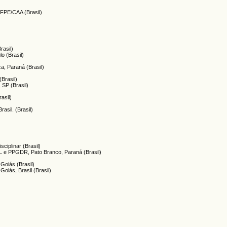
FPE/CAA (Brasil)
rasil)
o (Brasil)
a, Paraná (Brasil)
Brasil)
 SP (Brasil)
asil)
asil. (Brasil)
isciplinar (Brasil)
L e PPGDR, Pato Branco, Paraná (Brasil)
 Goiás (Brasil)
Goiás, Brasil (Brasil)