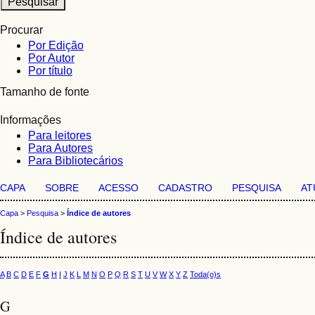
Procurar
Por Edição
Por Autor
Por título
Tamanho de fonte
Informações
Para leitores
Para Autores
Para Bibliotecários
CAPA
SOBRE
ACESSO
CADASTRO
PESQUISA
AT
Capa
>
Pesquisa
>
Índice de autores
Índice de autores
A
B
C
D
E
F
G
H
I
J
K
L
M
N
O
P
Q
R
S
T
U
V
W
X
Y
Z
Toda(o)s
G