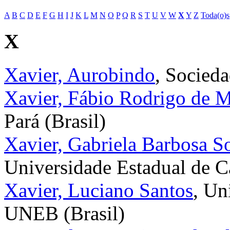
A
B
C
D
E
F
G
H
I
J
K
L
M
N
O
P
Q
R
S
T
U
V
W
X
Y
Z
Toda(o)s
X
Xavier, Aurobindo
, Socied
Xavier, Fábio Rodrigo de 
Pará (Brasil)
Xavier, Gabriela Barbosa S
Universidade Estadual de C
Xavier, Luciano Santos
, Un
UNEB (Brasil)