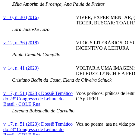
Zélia Amorim de Proença, Ana Paula de Freitas
v. 10, n. 30 (2016)
VIVER, EXPERIMENTAR, 
TECER, BUSCAR: TOALH
Lara Jatkoske Lazo
v. 12, n. 36 (2018)
VLOGS LITERÁRIOS: O 
INCENTIVO A LEITURA
Paula Crepaldi Campião
v. 14, n. 41 (2020)
VOLTAR A UMA IMAGEM:
DELEUZE-LYNCH E A PE
Cristiano Bedin da Costa, Elena de Oliveira Schuck
v. 17, n. 51 (2023): Dossiê Temático
Voos poéticos: práticas de leit
do 23º Congresso de Leitura do
CAp UFRJ
Brasil - COLE Rua
Lorenna Bolsanello de Carvalho
v. 17, n. 51 (2023): Dossiê Temático
Voz no poema, asa na vida: poé
do 23º Congresso de Leitura do
Brasil - COLE Rua